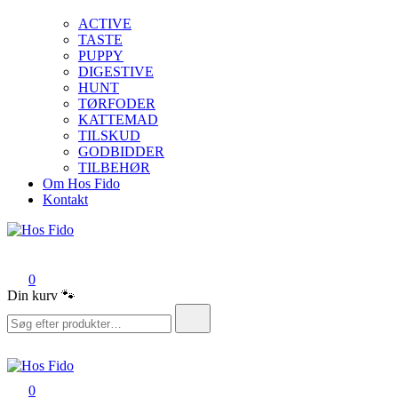
ACTIVE
TASTE
PUPPY
DIGESTIVE
HUNT
TØRFODER
KATTEMAD
TILSKUD
GODBIDDER
TILBEHØR
Om Hos Fido
Kontakt
Hos Fido
0
Din kurv 🐾
Søg
efter:
0
Hos Fido