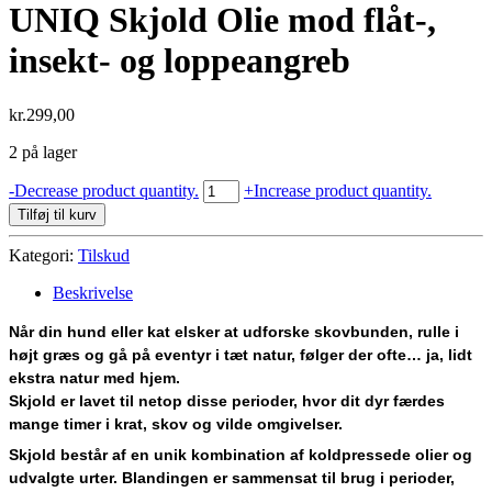
UNIQ Skjold Olie mod flåt-,
insekt- og loppeangreb
kr.
299,00
2 på lager
UNIQ
-
Decrease product quantity.
+
Increase product quantity.
Skjold
Tilføj til kurv
Olie
mod
Kategori:
Tilskud
flåt-,
insekt-
Beskrivelse
og
loppeangreb
Når din hund eller kat elsker at udforske skovbunden, rulle i
antal
højt græs og gå på eventyr i tæt natur, følger der ofte… ja, lidt
ekstra natur med hjem.
Skjold er lavet til netop disse perioder, hvor dit dyr færdes
mange timer i krat, skov og vilde omgivelser.
Skjold består af en unik kombination af koldpressede olier og
udvalgte urter. Blandingen er sammensat til brug i perioder,