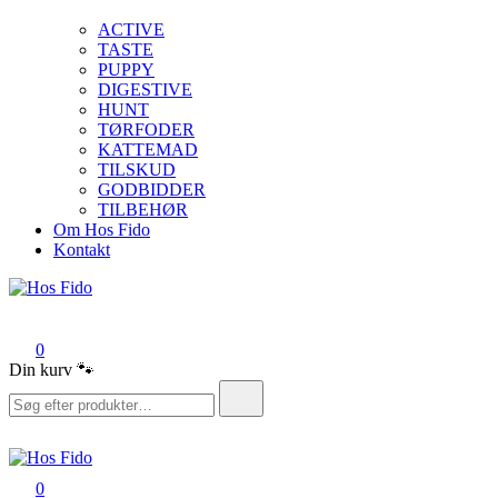
ACTIVE
TASTE
PUPPY
DIGESTIVE
HUNT
TØRFODER
KATTEMAD
TILSKUD
GODBIDDER
TILBEHØR
Om Hos Fido
Kontakt
Hos Fido
0
Din kurv 🐾
Søg
efter:
0
Hos Fido