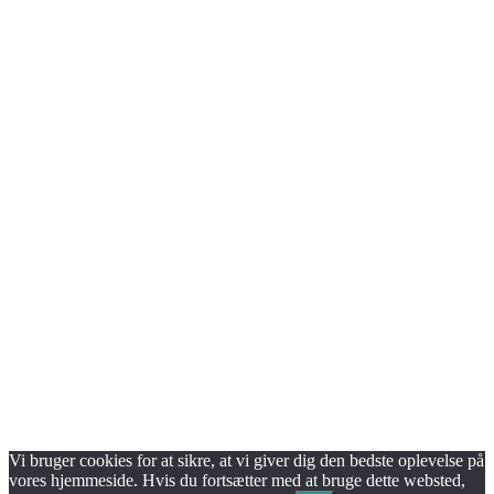
Vi bruger cookies for at sikre, at vi giver dig den bedste oplevelse på
vores hjemmeside. Hvis du fortsætter med at bruge dette websted,