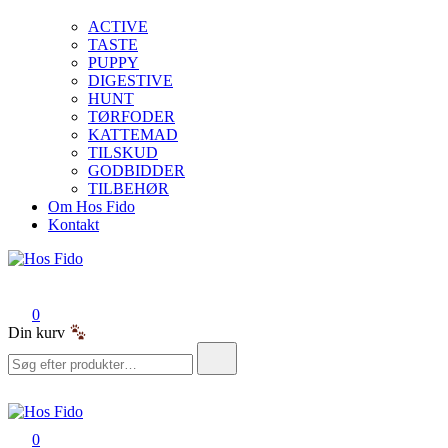
ACTIVE
TASTE
PUPPY
DIGESTIVE
HUNT
TØRFODER
KATTEMAD
TILSKUD
GODBIDDER
TILBEHØR
Om Hos Fido
Kontakt
Hos Fido
0
Din kurv
Søg
efter:
0
Hos Fido