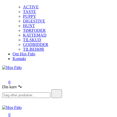
ACTIVE
TASTE
PUPPY
DIGESTIVE
HUNT
TØRFODER
KATTEMAD
TILSKUD
GODBIDDER
TILBEHØR
Om Hos Fido
Kontakt
Hos Fido
0
Din kurv 🐾
Søg
efter:
0
Hos Fido